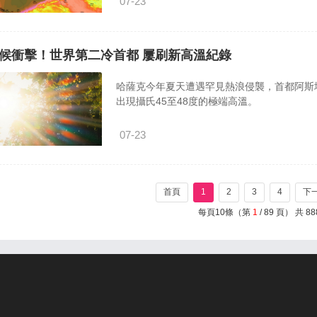
07-23
候衝擊！世界第二冷首都 屢刷新高溫紀錄
哈薩克今年夏天遭遇罕見熱浪侵襲，首都阿斯塔
出現攝氏45至48度的極端高溫。
07-23
首頁
1
2
3
4
下
每頁10條（第
1
/ 89 頁） 共 88