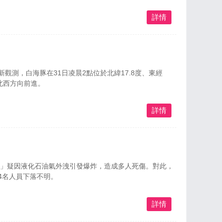
詳情
觀測，白海豚在31日凌晨2點位於北緯17.8度、東經
西北西方向前進。
詳情
L熊本」疑因液化石油氣外洩引發爆炸，造成多人死傷。對此，
4名人員下落不明。
詳情