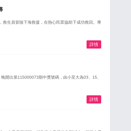
傳
，救生員冒險下海救援，在熱心民眾協助下成功救回。專
詳情
晚開出第115000073期中獎號碼，由小至大為03、15、
詳情