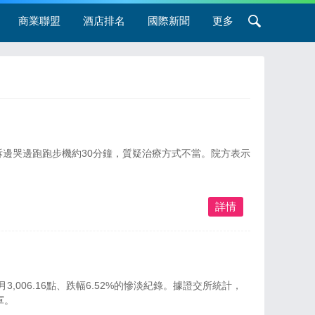
商業聯盟
酒店排名
國際新聞
更多
訴邊哭邊跑跑步機約30分鐘，質疑治療方式不當。院方表示
詳情
3,006.16點、跌幅6.52%的慘淡紀錄。據證交所統計，
軍。