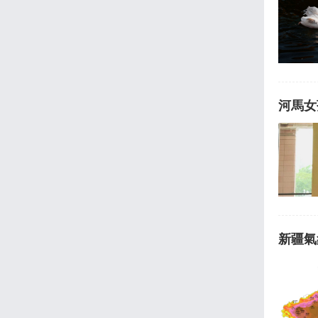
河馬女
新疆氣