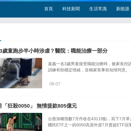
首頁
科技新聞
生活常識
新能源
3歲童跑步半小時涉虐？醫院：職能治療一部分
嘉義一名3歲男童接受職能治療時，被家長控
訓練有助穩定情緒，並稱家長事前知情同意。
08-07
月「狂殺0050」 無情提款805億元
台股加權指數7月作收在43119點，寫下7月單月
國民ETF之一的0050高居外資7月賣超ETF冠