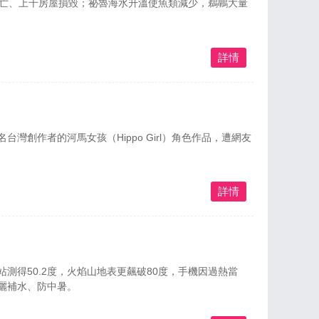
死亡、上千房屋損毀；祕魯海水升溫使魚類減少，鵜鶘大量
詳情
灣創作者的河馬女孩（Hippo Girl）角色作品，遭網友
詳情
測得50.2度，火焰山地表更飆破80度，手機因過熱當
曬補水、防中暑。