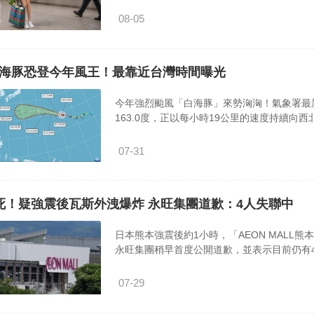
08-05
海豚恐登今年風王！最靠近台灣時間曝光
今年強烈颱風「白海豚」來勢洶洶！氣象署最新
163.0度，正以每小時19公里的速度持續向
07-31
死！疑強震後瓦斯外洩爆炸 永旺集團道歉：4人失聯中
日本熊本強震後約1小時，「AEON MAL
永旺集團稍早首度公開道歉，並表示目前仍有
07-29