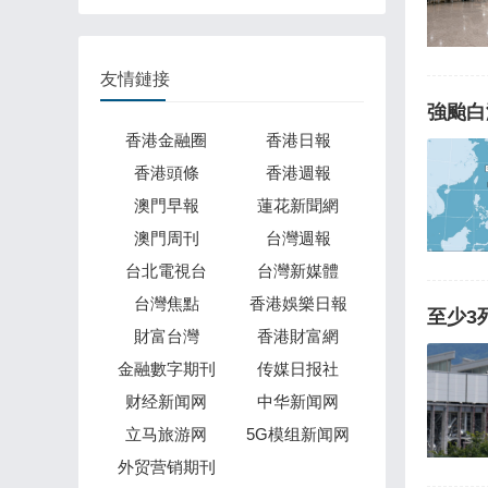
友情鏈接
強颱白
香港金融圈
香港日報
香港頭條
香港週報
澳門早報
蓮花新聞網
澳門周刊
台灣週報
台北電視台
台灣新媒體
台灣焦點
香港娛樂日報
至少3
財富台灣
香港財富網
金融數字期刊
传媒日报社
财经新闻网
中华新闻网
立马旅游网
5G模组新闻网
外贸营销期刊