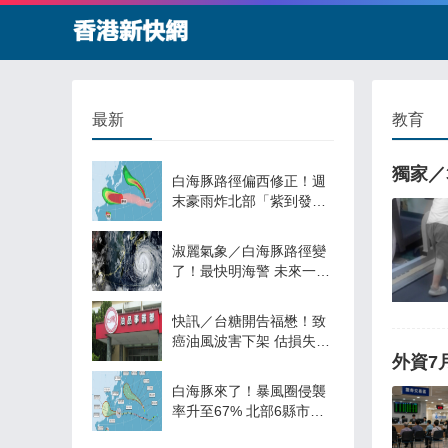
最新
教育
獨家／
白海豚路徑偏西修正！週
末豪雨炸北部「紫到發
白」
淑麗氣象／白海豚路徑變
了！最快明海警 未來一週
降雨熱區曝
快訊／台糖開告福懋！致
癌油風波害下架 估損失
外資7
2.43億
白海豚來了！暴風圈侵襲
率升至67% 北部6縣市破5
成