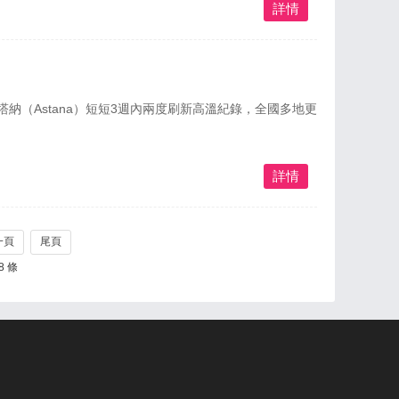
詳情
納（Astana）短短3週內兩度刷新高溫紀錄，全國多地更
詳情
一頁
尾頁
8 條