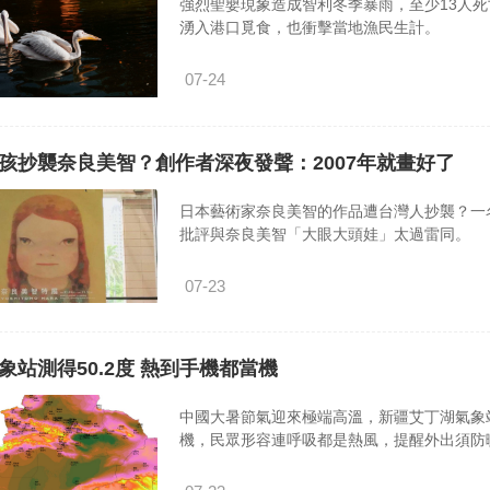
強烈聖嬰現象造成智利冬季暴雨，至少13人
湧入港口覓食，也衝擊當地漁民生計。
07-24
孩抄襲奈良美智？創作者深夜發聲：2007年就畫好了
日本藝術家奈良美智的作品遭台灣人抄襲？一名台
批評與奈良美智「大眼大頭娃」太過雷同。
07-23
象站測得50.2度 熱到手機都當機
中國大暑節氣迎來極端高溫，新疆艾丁湖氣象站
機，民眾形容連呼吸都是熱風，提醒外出須防