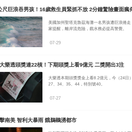
公尺巨浪吞男孩！16歲救生員緊抓不放 2分鐘驚險畫面瘋
美國加州聖塔克魯茲海灘一名男孩遭巨浪捲走
家提醒，離岸流危險，戲水務必提高警覺。
07-29
大樂透頭獎連22槓！下期頭獎上看9億元 二獎開出3注
大樂透本期頭獎獎金上看8.2億元，今（24日）
27、34、35、44，特別號40。
07-27
擊南美 智利大暴雨 餓鵜鶘湧都市