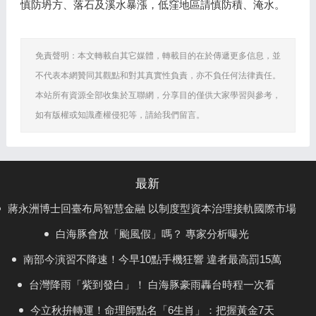
慎防坍方、落石及溪水暴漲，低窪地區請慎防積、淹水。
免責聲明：本文轉載自其它媒體，轉載目的在於傳遞更多信息，並
不代表本網贊同其觀點和對其真實性負責，亦不負任何法律責任。
本站所有資源全部收集於互聯網，分享目的僅供大家學習與參考，
如有版權或知識產權侵犯等，請給我們留言。
最新
蔣永洲博士回臺布局智慧金融 以制度型資本治理接軌國際市場
白海豚會放「颱風假」嗎？ 專家分析曝光
南部今演習不降速！今早10點手機狂響 違者最高罰15萬
台灣降雨「紫到發白」！ 白海豚豪雨轟台時程一次看
今立秋拚轉運！命理師點名「6生肖」：把握黃金7天