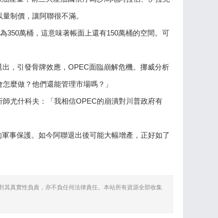
以量制價，讓阿聯很不滿。
350萬桶，這意味著帳面上還有150萬桶的空間。可
退出，引發骨牌效應，OPEC面臨崩解危機。挪威分析
會怎麼做？他們還能管理市場嗎？」
師尤什科夫：「我相信OPEC的崩潰對川普政府有
的軍事保護。如今阿聯退出後可能大幅增產，正好如了
對其真實性負責，亦不負任何法律責任。本站所有資源全部收集