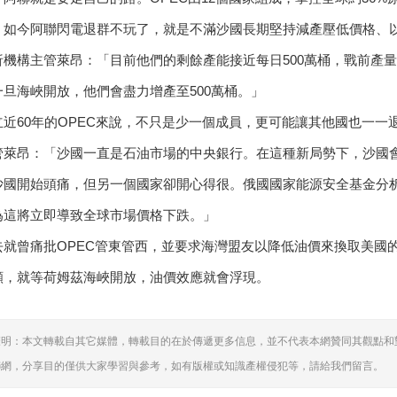
。如今阿聯閃電退群不玩了，就是不滿沙國長期堅持減產壓低價格、
機構主管萊昂：「目前他們的剩餘產能接近每日500萬桶，戰前產量為
一旦海峽開放，他們會盡力增產至500萬桶。」
立近60年的OPEC來說，不只是少一個成員，更可能讓其他國也一一
管萊昂：「沙國一直是石油市場的中央銀行。在這種新局勢下，沙國
沙國開始頭痛，但另一個國家卻開心得很。俄國國家能源安全基金分析
為這將立即導致全球市場價格下跌。」
去就曾痛批OPEC管東管西，並要求海灣盟友以降低油價來換取美國
願，就等荷姆茲海峽開放，油價效應就會浮現。
聲明：本文轉載自其它媒體，轉載目的在於傳遞更多信息，並不代表本網贊同其觀點和
聯網，分享目的僅供大家學習與參考，如有版權或知識產權侵犯等，請給我們留言。