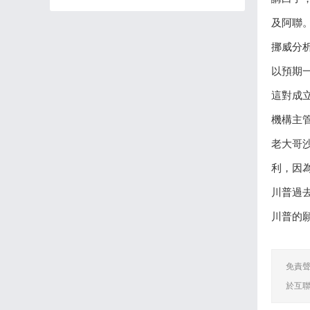
及阿聯
挪威分析
以預期
這對成
機構主
老大哥
利，因
川普過
川普的
免責
於互