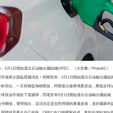
，5月1日開始退出石油輸出國組織OPEC。（示意圖／PhotoAC）
源市場再次面臨震撼消息！阿聯宣布，5月1日開始退出石油輸出國組
分析預估，一旦荷姆茲海峽開放，阿聯退出後將增產原油，壓低全球
全球原油市場投下震撼彈，閃電宣布5月1日開始退出石油輸出國組織（
的合作關係，聲明指出，這項決定是在對阿聯的產量政策，基於國家利
，阿聯就是要走自己的路。OPEC由12個國家組成，掌控全球約36