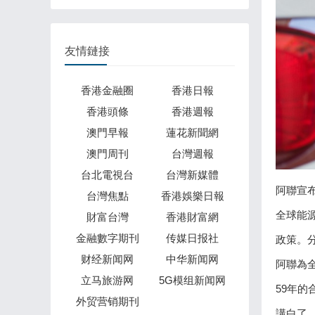
友情鏈接
香港金融圈
香港日報
香港頭條
香港週報
澳門早報
蓮花新聞網
澳門周刊
台灣週報
台北電視台
台灣新媒體
阿聯宣布
台灣焦點
香港娛樂日報
全球能
財富台灣
香港財富網
金融數字期刊
传媒日报社
政策。
财经新闻网
中华新闻网
阿聯為
立马旅游网
5G模组新闻网
59年
外贸营销期刊
講白了