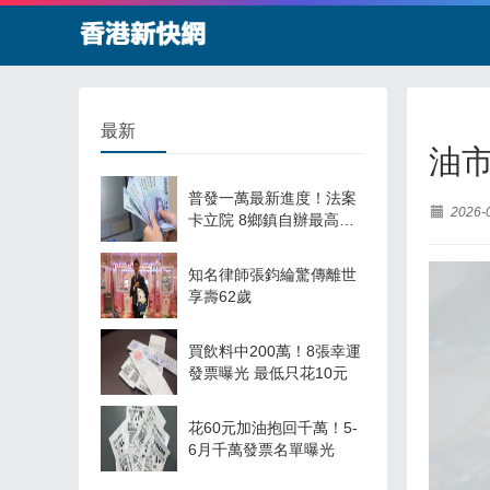
最新
油
普發一萬最新進度！法案
2026-
卡立院 8鄉鎮自辦最高領1
萬
知名律師張鈞綸驚傳離世
享壽62歲
買飲料中200萬！8張幸運
發票曝光 最低只花10元
花60元加油抱回千萬！5-
6月千萬發票名單曝光